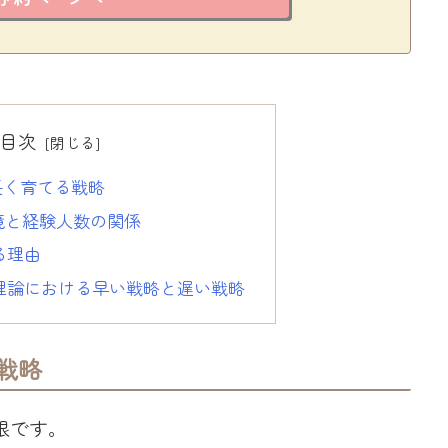
目次
 長く育てる戦略
境と経験人数の関係
る理由
理論における早い戦略と遅い戦略
る戦略
限です。