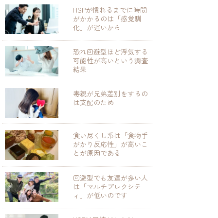
HSPが慣れるまでに時間
がかかるのは「感覚馴
化」が遅いから
恐れ回避型ほど浮気する
可能性が高いという調査
結果
毒親が兄弟差別をするの
は支配のため
食い尽くし系は「食物手
がかり反応性」が高いこ
とが原因である
回避型でも友達が多い人
は「マルチプレクシテ
ィ」が低いのです