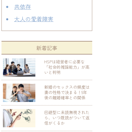
共依存
大人の愛着障害
新着記事
HSPは経営者に必要な
「社会的推論能力」が高
いと判明
新婚のセックスの頻度は
妻の性格で決まる！5年
後の離婚確率との関係
回避型に未読無視された
ら、いつ既読がついて返
信がくるか