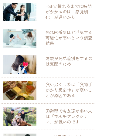
HSPが慣れるまでに時間
がかかるのは「感覚馴
化」が遅いから
恐れ回避型ほど浮気する
可能性が高いという調査
結果
毒親が兄弟差別をするの
は支配のため
食い尽くし系は「食物手
がかり反応性」が高いこ
とが原因である
回避型でも友達が多い人
は「マルチプレクシテ
ィ」が低いのです