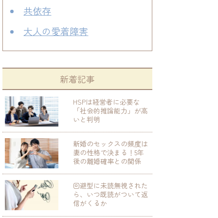
共依存
大人の愛着障害
新着記事
HSPは経営者に必要な
「社会的推論能力」が高
いと判明
新婚のセックスの頻度は
妻の性格で決まる！5年
後の離婚確率との関係
回避型に未読無視された
ら、いつ既読がついて返
信がくるか