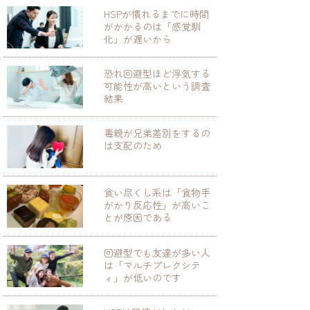
HSPが慣れるまでに時間
がかかるのは「感覚馴
化」が遅いから
恐れ回避型ほど浮気する
可能性が高いという調査
結果
毒親が兄弟差別をするの
は支配のため
食い尽くし系は「食物手
がかり反応性」が高いこ
とが原因である
回避型でも友達が多い人
は「マルチプレクシテ
ィ」が低いのです