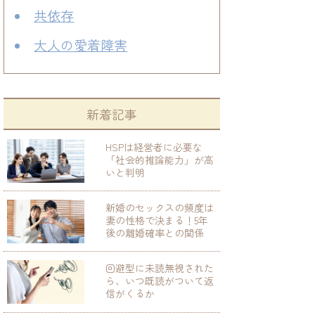
共依存
大人の愛着障害
新着記事
HSPは経営者に必要な
「社会的推論能力」が高
いと判明
新婚のセックスの頻度は
妻の性格で決まる！5年
後の離婚確率との関係
回避型に未読無視された
ら、いつ既読がついて返
信がくるか