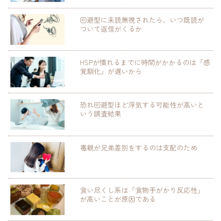
回避型に未読無視されたら、いつ既読が
ついて返信がくるか
HSPが慣れるまでに時間がかかるのは「感
覚馴化」が遅いから
恐れ回避型ほど浮気する可能性が高いと
いう調査結果
毒親が兄弟差別をするのは支配のため
食い尽くし系は「食物手がかり反応性」
が高いことが原因である