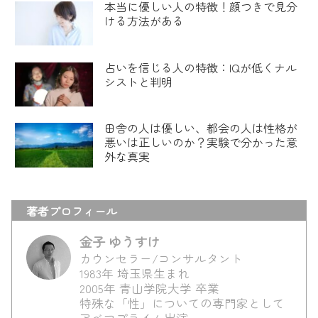
本当に優しい人の特徴！顔つきで見分
ける方法がある
占いを信じる人の特徴：IQが低くナル
シストと判明
田舎の人は優しい、都会の人は性格が
悪いは正しいのか？実験で分かった意
外な真実
著者プロフィール
金子 ゆうすけ
カウンセラー/コンサルタント
1983年 埼玉県生まれ
2005年 青山学院大学 卒業
特殊な「性」についての専門家として
アベマプライム出演