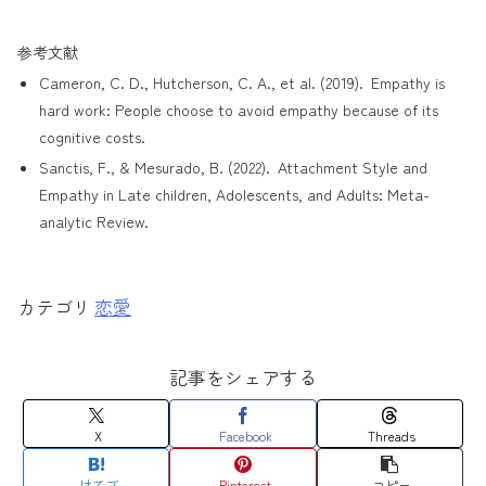
参考文献
Cameron, C. D., Hutcherson, C. A., et al. (2019).
Empathy is
hard work: People choose to avoid empathy because of its
cognitive costs.
Sanctis, F., & Mesurado, B. (2022).
Attachment Style and
Empathy in Late children, Adolescents, and Adults: Meta-
analytic Review.
恋愛
記事をシェアする
X
Facebook
Threads
はてブ
Pinterest
コピー