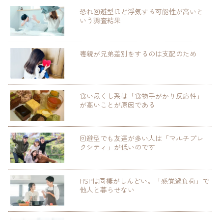
恐れ回避型ほど浮気する可能性が高いと
いう調査結果
毒親が兄弟差別をするのは支配のため
食い尽くし系は「食物手がかり反応性」
が高いことが原因である
回避型でも友達が多い人は「マルチプレ
クシティ」が低いのです
HSPは同棲がしんどい。「感覚過負荷」で
他人と暮らせない