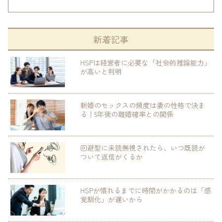
新着記事
HSPは経営者に必要な「社会的推論能力」
が高いと判明
新婚のセックスの頻度は妻の性格で決ま
る！5年後の離婚確率との関係
回避型に未読無視されたら、いつ既読が
ついて返信がくるか
HSPが慣れるまでに時間がかかるのは「感
覚馴化」が遅いから