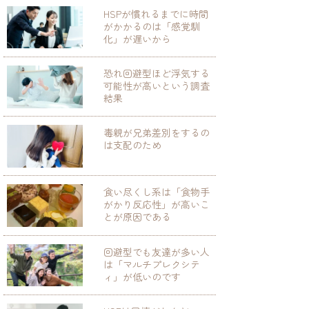
HSPが慣れるまでに時間
がかかるのは「感覚馴
化」が遅いから
恐れ回避型ほど浮気する
可能性が高いという調査
結果
毒親が兄弟差別をするの
は支配のため
食い尽くし系は「食物手
がかり反応性」が高いこ
とが原因である
回避型でも友達が多い人
は「マルチプレクシテ
ィ」が低いのです