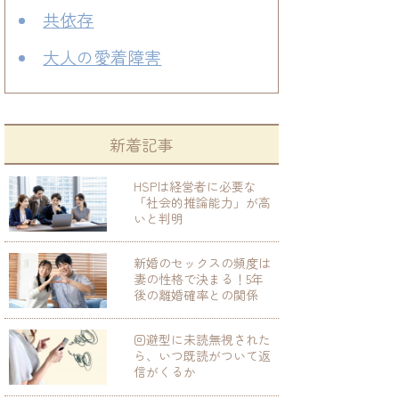
共依存
大人の愛着障害
新着記事
HSPは経営者に必要な
「社会的推論能力」が高
いと判明
新婚のセックスの頻度は
妻の性格で決まる！5年
後の離婚確率との関係
回避型に未読無視された
ら、いつ既読がついて返
信がくるか