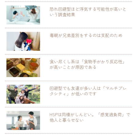
恐れ回避型ほど浮気する可能性が高いと
いう調査結果
毒親が兄弟差別をするのは支配のため
食い尽くし系は「食物手がかり反応性」
が高いことが原因である
回避型でも友達が多い人は「マルチプレ
クシティ」が低いのです
HSPは同棲がしんどい。「感覚過負荷」で
他人と暮らせない