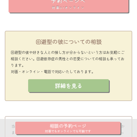
予約ページへ
対面orオンライン
回避型の彼についての相談
回避型の彼や好きな人との接し方が分からないという方はお気軽にご
相談ください。回避依存症の男性との恋愛についての相談も承ってお
ります。
対面・オンライン・電話で対応いたしております。
詳細を見る
相談の予約ページ
当サイトはリンクフリーです。また2、3行であれば文章を引用してか
まいませんが必ずblockquoteタグを使用し当サイトへのリンクを張っ