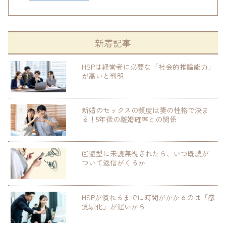
新着記事
HSPは経営者に必要な「社会的推論能力」
が高いと判明
新婚のセックスの頻度は妻の性格で決ま
る！5年後の離婚確率との関係
回避型に未読無視されたら、いつ既読が
ついて返信がくるか
HSPが慣れるまでに時間がかかるのは「感
覚馴化」が遅いから