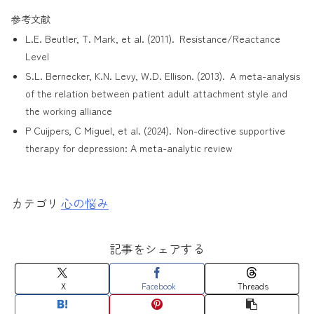
参考文献
L.E. Beutler, T. Mark, et al. (2011).
Resistance/Reactance
Level
S.L. Bernecker, K.N. Levy, W.D. Ellison. (2013).
A meta-analysis
of the relation between patient adult attachment style and
the working alliance
P Cuijpers, C Miguel, et al. (2024).
Non-directive supportive
therapy for depression: A meta-analytic review
心の悩み
記事をシェアする
X
Facebook
Threads