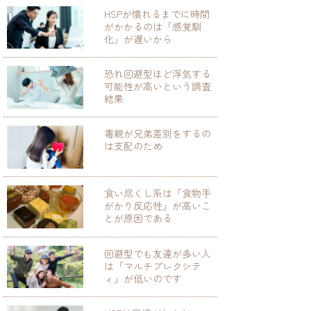
HSPが慣れるまでに時間
がかかるのは「感覚馴
化」が遅いから
恐れ回避型ほど浮気する
可能性が高いという調査
結果
毒親が兄弟差別をするの
は支配のため
食い尽くし系は「食物手
がかり反応性」が高いこ
とが原因である
回避型でも友達が多い人
は「マルチプレクシテ
ィ」が低いのです