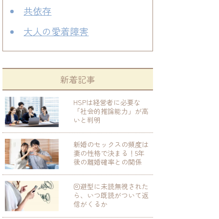
共依存
大人の愛着障害
新着記事
HSPは経営者に必要な
「社会的推論能力」が高
いと判明
新婚のセックスの頻度は
妻の性格で決まる！5年
後の離婚確率との関係
回避型に未読無視された
ら、いつ既読がついて返
信がくるか