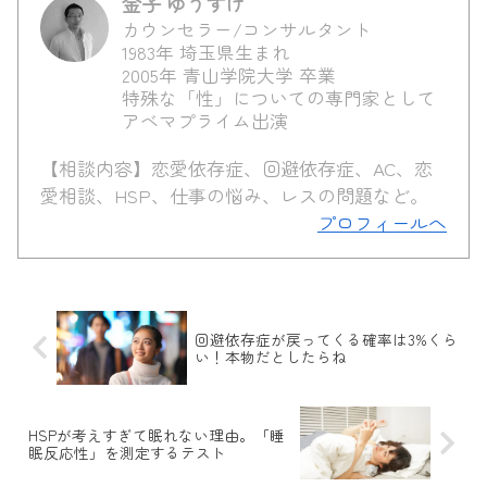
金子 ゆうすけ
カウンセラー/コンサルタント
1983年 埼玉県生まれ
2005年 青山学院大学 卒業
特殊な「性」についての専門家として
アベマプライム出演
【相談内容】恋愛依存症、回避依存症、AC、恋
愛相談、HSP、仕事の悩み、レスの問題など。
プロフィールへ
回避依存症が戻ってくる確率は3%くら
い！本物だとしたらね
HSPが考えすぎて眠れない理由。「睡
眠反応性」を測定するテスト