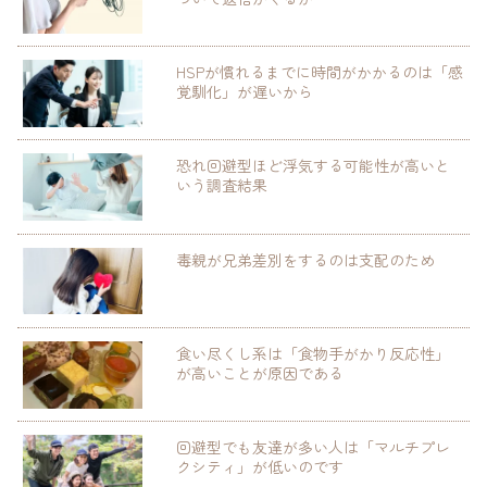
HSPが慣れるまでに時間がかかるのは「感
覚馴化」が遅いから
恐れ回避型ほど浮気する可能性が高いと
いう調査結果
毒親が兄弟差別をするのは支配のため
食い尽くし系は「食物手がかり反応性」
が高いことが原因である
回避型でも友達が多い人は「マルチプレ
クシティ」が低いのです