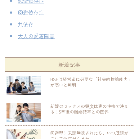
恋愛依存症
回避依存症
共依存
大人の愛着障害
新着記事
HSPは経営者に必要な「社会的推論能力」
が高いと判明
新婚のセックスの頻度は妻の性格で決ま
る！5年後の離婚確率との関係
回避型に未読無視されたら、いつ既読が
ついて返信がくるか