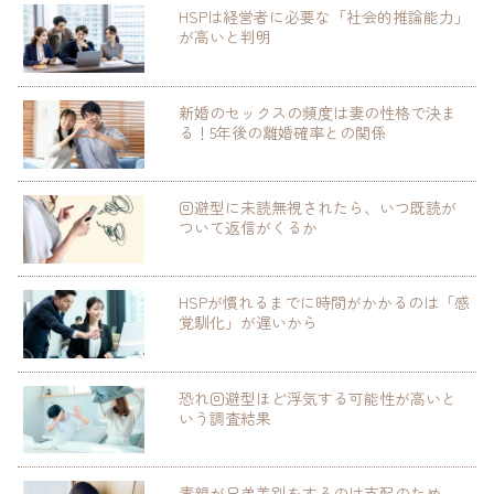
HSPは経営者に必要な「社会的推論能力」
が高いと判明
新婚のセックスの頻度は妻の性格で決ま
る！5年後の離婚確率との関係
回避型に未読無視されたら、いつ既読が
ついて返信がくるか
HSPが慣れるまでに時間がかかるのは「感
覚馴化」が遅いから
恐れ回避型ほど浮気する可能性が高いと
いう調査結果
毒親が兄弟差別をするのは支配のため