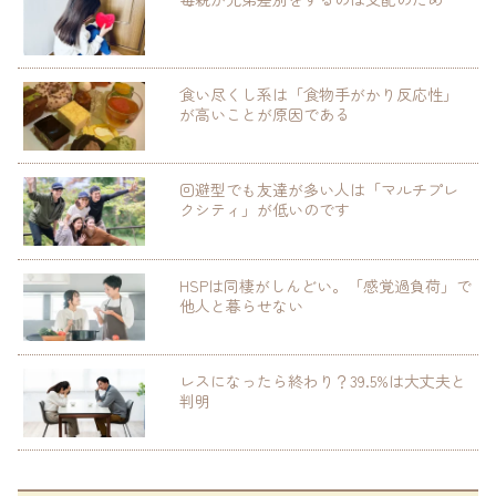
食い尽くし系は「食物手がかり反応性」
が高いことが原因である
回避型でも友達が多い人は「マルチプレ
クシティ」が低いのです
HSPは同棲がしんどい。「感覚過負荷」で
他人と暮らせない
レスになったら終わり？39.5%は大丈夫と
判明